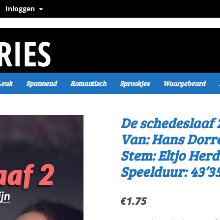
Inloggen
Leuk
Spannend
Romantisch
Sprookjes
Waargebeurd
De schedeslaaf 
Van: Hans Dorre
Stem: Eltjo Herd
Speelduur: 43’3
€
1.75