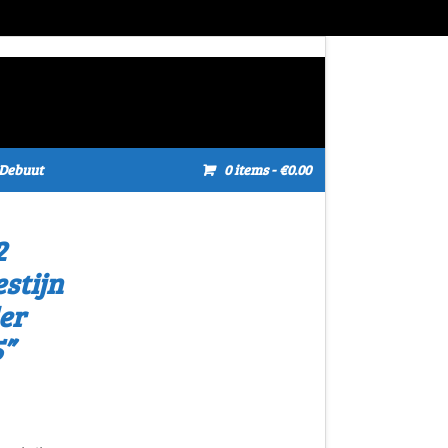
Debuut
0 items
- €0.00
2
stijn
er
5”