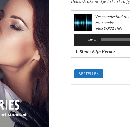
Heus, straks vind je het net zo fij
“De schedeslaaf dee
Voorbeeld:
HANS DORRESTIJN
Audiospeler
00:00
1. Stem: Eltjo Herder
De
BESTELLEN
schedeslaaf
2Van:
Hans
DorrestijnStem:
Eltjo
HerderSpeelduur:
43'35"
aantal