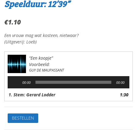
Speelduur: 12’39”
€
1.10
Een vrouw mag wat kosteen, nietwaar?
(Uitgeverij: Loeb)
“Een koopje”
Voorbeeld:
GUY DE MAUPASSANT
Audiospeler
00:00
00:00
1. Stem: Gerard Lodder
1:30
Een
BESTELLEN
koopjeVan:
Guy
de