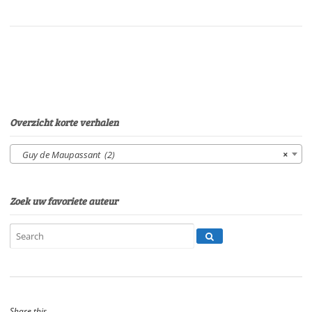
MaupassantStem:
Gerard
LodderSpeelduur:
12'39"
aantal
Overzicht korte verhalen
Guy de Maupassant (2)
×
Zoek uw favoriete auteur
Share this...