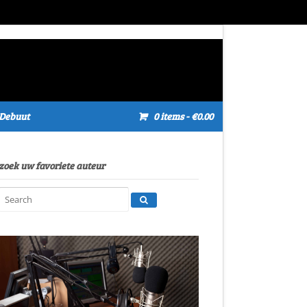
Debuut
0 items
- €0.00
zoek uw favoriete auteur