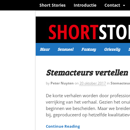
Short Stories
Introductie
Contact
Bizar
Sensueel
Fantasy
Griezelig
Stemacteurs vertellen
by
Peter Nuyten
on
20 oktober 2017
in
Stemacteu
De korte verhalen worden door professione
verrijking van het verhaal. Gezien het onu
beginnen we bescheiden. Maar we breiden 
bij, geproduceerd op hetzelfde kwalitatiev
Continue Reading