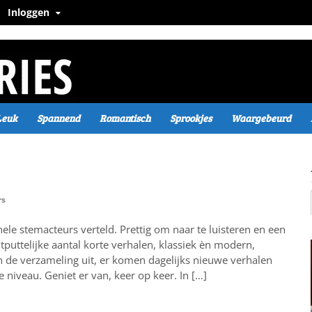
Inloggen
Leuk
Spannend
Romantisch
Sprookjes
Waargebeurd
rs
le stemacteurs verteld. Prettig om naar te luisteren en een
itputtelijke aantal korte verhalen, klassiek èn modern,
de verzameling uit, er komen dagelijks nieuwe verhalen
e niveau. Geniet er van, keer op keer. In […]