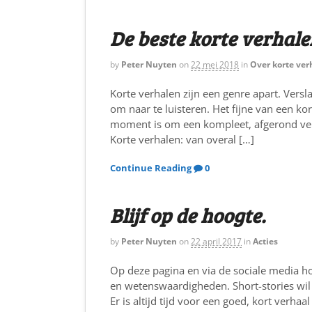
De beste korte verhal
by
Peter Nuyten
on
22 mei 2018
in
Over korte ver
Korte verhalen zijn een genre apart. Versl
om naar te luisteren. Het fijne van een kort
moment is om een kompleet, afgerond verh
Korte verhalen: van overal […]
Continue Reading
0
Blijf op de hoogte.
by
Peter Nuyten
on
22 april 2017
in
Acties
Op deze pagina en via de sociale media h
en wetenswaardigheden. Short-stories wil 
Er is altijd tijd voor een goed, kort verhaal