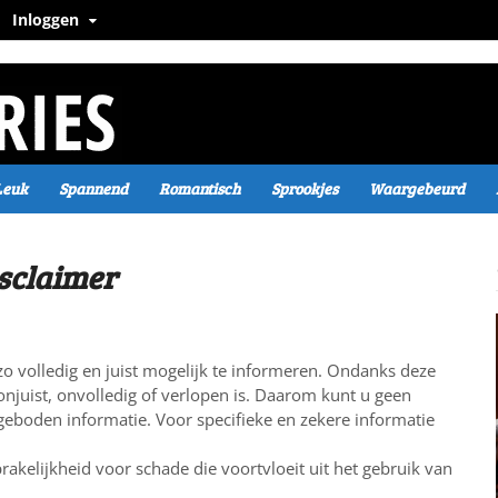
Inloggen
Leuk
Spannend
Romantisch
Sprookjes
Waargebeurd
sclaimer
zo volledig en juist mogelijk te informeren. Ondanks deze
onjuist, onvolledig of verlopen is. Daarom kunt u geen
geboden informatie. Voor specifieke en zekere informatie
akelijkheid voor schade die voortvloeit uit het gebruik van