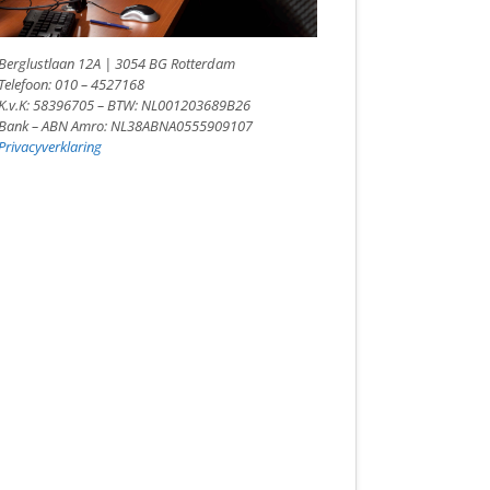
Berglustlaan 12A | 3054 BG Rotterdam
Telefoon: 010 – 4527168
K.v.K: 58396705 – BTW: NL001203689B26
Bank – ABN Amro: NL38ABNA0555909107
Privacyverklaring