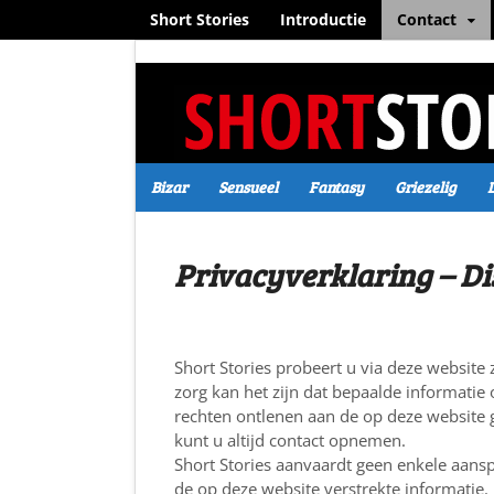
Short Stories
Introductie
Contact
Bizar
Sensueel
Fantasy
Griezelig
Privacyverklaring – Di
Short Stories probeert u via deze website 
zorg kan het zijn dat bepaalde informatie 
rechten ontlenen aan de op deze website 
kunt u altijd contact opnemen.
Short Stories aanvaardt geen enkele aanspr
de op deze website verstrekte informatie.