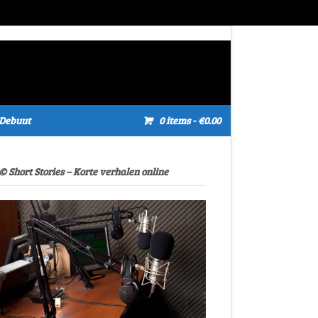
Debuut
0 items
- €0.00
© Short Stories – Korte verhalen online