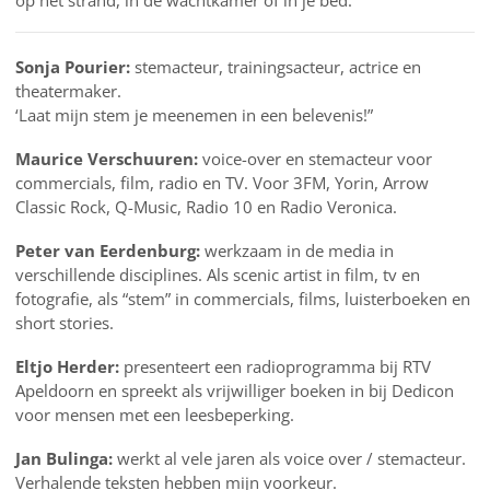
op het strand, in de wachtkamer of in je bed.
Sonja Pourier:
stemacteur, trainingsacteur, actrice en
theatermaker.
‘Laat mijn stem je meenemen in een belevenis!”
Maurice Verschuuren:
voice-over en stemacteur voor
commercials, film, radio en TV. Voor 3FM, Yorin, Arrow
Classic Rock, Q-Music, Radio 10 en Radio Veronica.
Peter van Eerdenburg:
werkzaam in de media in
verschillende disciplines. Als scenic artist in film, tv en
fotografie, als “stem” in commercials, films, luisterboeken en
short stories.
Eltjo Herder:
presenteert een radioprogramma bij RTV
Apeldoorn en spreekt als vrijwilliger boeken in bij Dedicon
voor mensen met een leesbeperking.
Jan Bulinga:
werkt al vele jaren als voice over / stemacteur.
Verhalende teksten hebben mijn voorkeur.