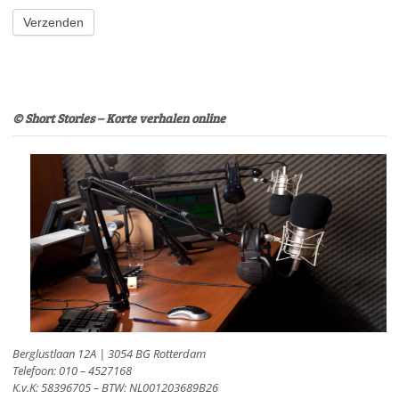
Verzenden
© Short Stories – Korte verhalen online
Berglustlaan 12A | 3054 BG Rotterdam
Telefoon: 010 – 4527168
K.v.K: 58396705 – BTW: NL001203689B26