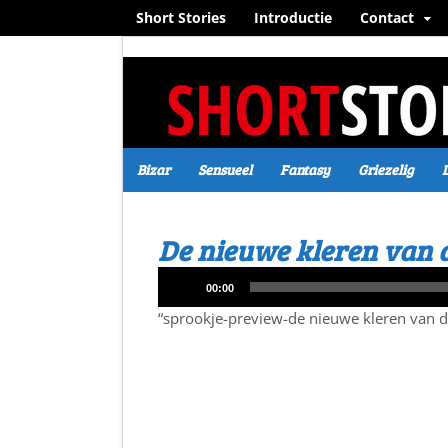
Short Stories
Introductie
Contact
Bizar
Sensueel
Fantasy
Griezelig
De nieuwe kleren van d
Audiospeler
00:00
“sprookje-preview-de nieuwe kleren van d