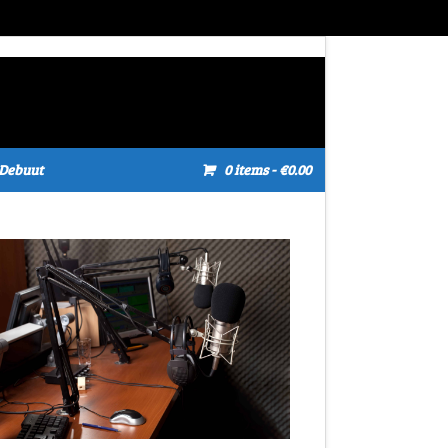
Debuut
0 items
- €0.00