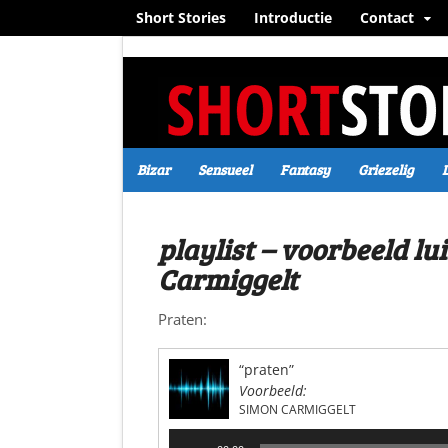
Short Stories
Introductie
Contact
Bizar
Sensueel
Fantasy
Griezelig
playlist – voorbeeld l
Carmiggelt
Praten:
“praten”
Voorbeeld:
SIMON CARMIGGELT
Audiospeler