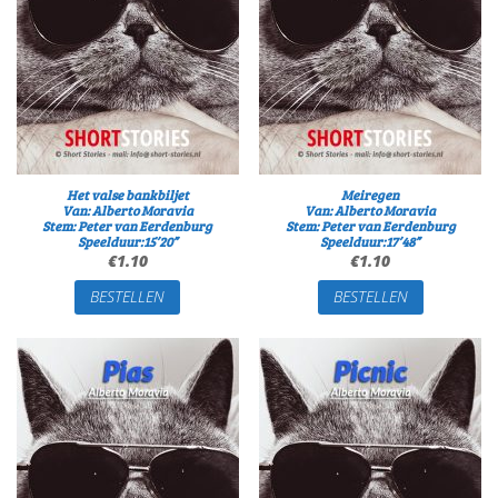
Het valse bankbiljet
Meiregen
Van: Alberto Moravia
Van: Alberto Moravia
Stem: Peter van Eerdenburg
Stem: Peter van Eerdenburg
Speelduur:15’20”
Speelduur:17’48”
€
1.10
€
1.10
BESTELLEN
BESTELLEN