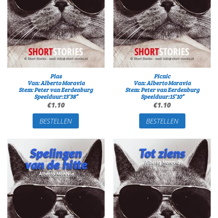
Pias
Picnic
Van: Alberto Moravia
Van: Alberto Moravia
Stem: Peter van Eerdenburg
Stem: Peter van Eerdenburg
Speelduur:13’38”
Speelduur:15’10”
€
1.10
€
1.10
BESTELLEN
BESTELLEN