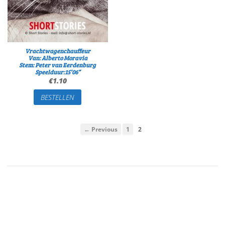
Vrachtwagenchauffeur
Van: Alberto Moravia
Stem: Peter van Eerdenburg
Speelduur:15’06”
€
1.10
BESTELLEN
← Previous
1
2