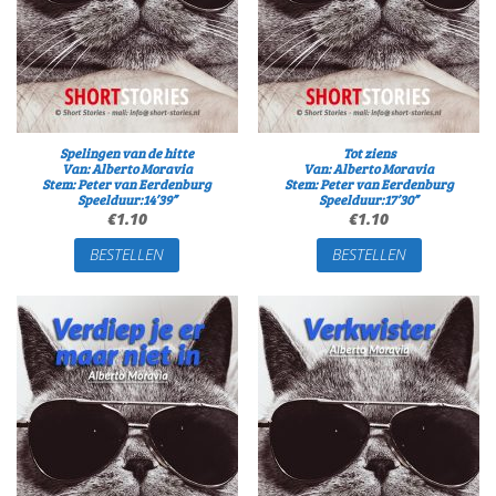
Spelingen van de hitte
Tot ziens
Van: Alberto Moravia
Van: Alberto Moravia
Stem: Peter van Eerdenburg
Stem: Peter van Eerdenburg
Speelduur:14’39”
Speelduur:17’30”
€
1.10
€
1.10
BESTELLEN
BESTELLEN