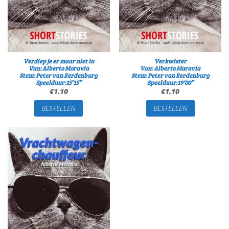
Verdiep je er maar niet in
Verkwister
Van: Alberto Moravia
Van: Alberto Moravia
Stem: Peter van Eerdenburg
Stem: Peter van Eerdenburg
Speelduur:15’15”
Speelduur:19’00”
€
1.10
€
1.10
BESTELLEN
BESTELLEN