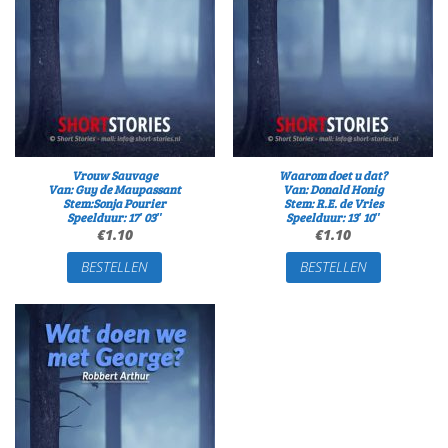
Vrouw Sauvage
Waarom doet u dat?
Van: Guy de Maupassant
Van: Donald Honig
Stem:Sonja Pourier
Stem: R.E. de Vries
Speelduur: 17′ 03″
Speelduur: 13′ 10″
€
1.10
€
1.10
BESTELLEN
BESTELLEN