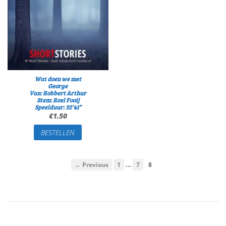
Wat doen we met
George
Van: Robbert Arthur
Stem: Roel Fooij
Speelduur: 32’41”
€
1.50
BESTELLEN
…
← Previous
1
7
8