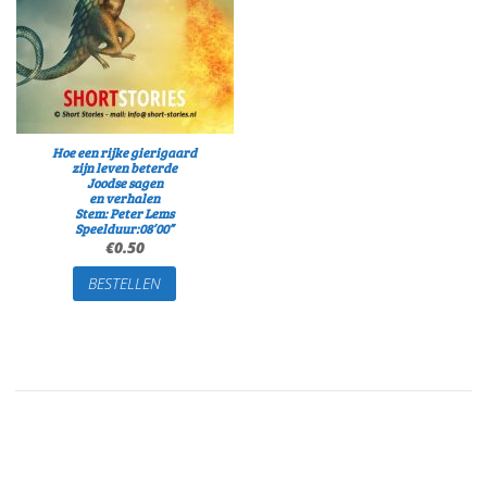
Hoe een rijke gierigaard
zijn leven beterde
Joodse sagen
en verhalen
Stem: Peter Lems
Speelduur:08’00”
€
0.50
BESTELLEN