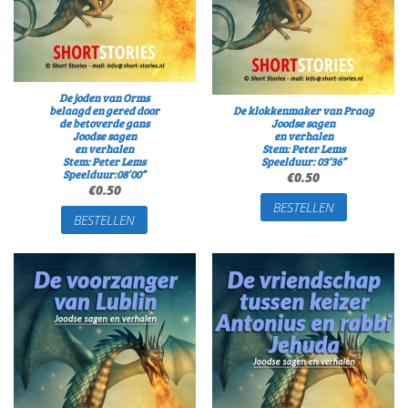
De joden van Orms
belaagd en gered door
De klokkenmaker van Praag
de betoverde gans
Joodse sagen
Joodse sagen
en verhalen
en verhalen
Stem: Peter Lems
Stem: Peter Lems
Speelduur: 03’36”
Speelduur:08’00”
€
0.50
€
0.50
BESTELLEN
BESTELLEN