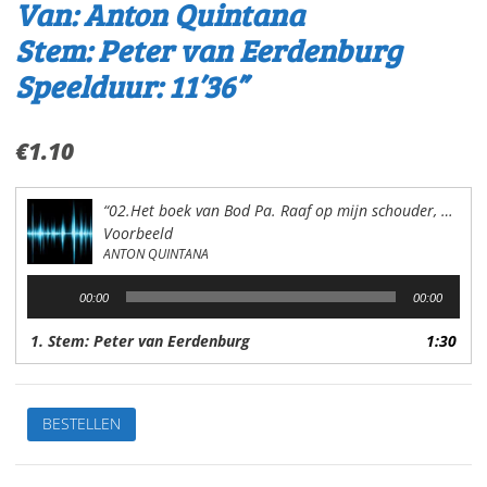
Van: Anton Quintana
Stem: Peter van Eerdenburg
Speelduur: 11’36”
€
1.10
“02.Het boek van Bod Pa. Raaf op mijn schouder, wolf aan mijn knie”
Voorbeeld
ANTON QUINTANA
Audiospeler
00:00
00:00
1. Stem: Peter van Eerdenburg
1:30
02.Het
BESTELLEN
boek
van
Bod