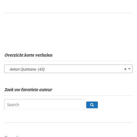
PaRaaf
op
mijn
schouder,wolf
aan
mijn
knieVan:
Anton
Overzicht korte verhalen
QuintanaStem:
Peter
Anton Quintana (43)
×
van
EerdenburgSpeelduur:
11'36"
Zoek uw favoriete auteur
aantal