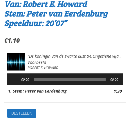
Van: Robert E. Howard
Stem: Peter van Eerdenburg
Speelduur: 20’07”
€
1.10
“De koningin van de zwarte kust.04.Ongeziene vijanden”
Voorbeeld
ROBERT E. HOWARD
Audiospeler
00:00
00:00
1. Stem: Peter van Eerdenburg
1:30
Conan
BESTELLEN
de
BarbaarDe
koningin