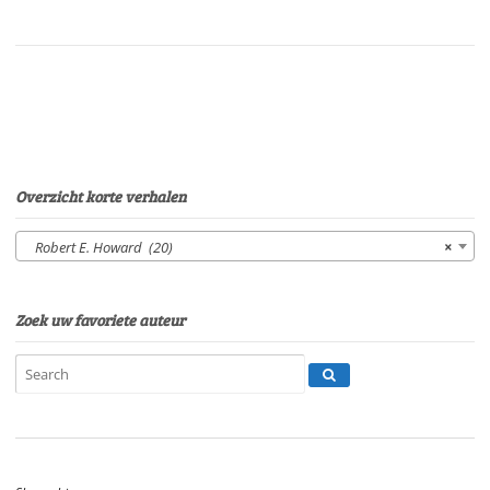
van
de
Zwarte
Kust04.Ongeziene
vijandenVan:
Robert
E.
HowardStem:
Overzicht korte verhalen
Peter
van
Robert E. Howard (20)
×
EerdenburgSpeelduur:
20'07"
aantal
Zoek uw favoriete auteur