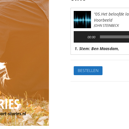
“05.Het beloofde la
Voorbeeld
JOHN STEINBECK
Audiospeler
00:00
1. Stem: Ben Maasdam,
05.Het
BESTELLEN
beloofde
landEdward
"haai"
WicksVan:John
SteinbeckStem:
Ben
MaasdamSpeelduur:
29'14"
aantal