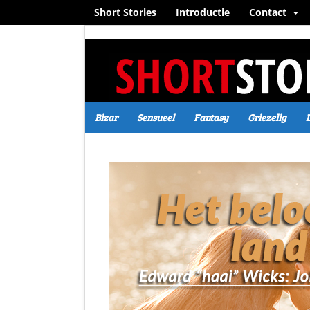
Short Stories
Introductie
Contact
Bizar
Sensueel
Fantasy
Griezelig