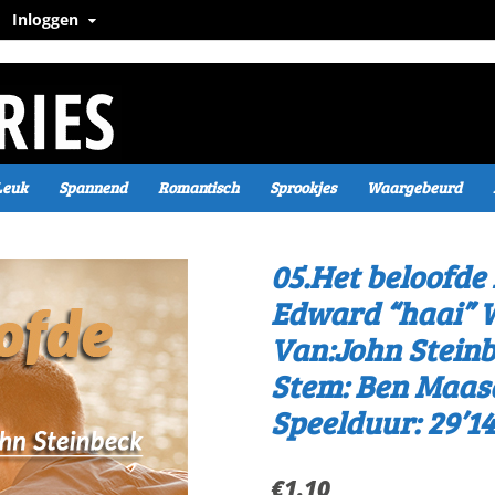
Inloggen
Leuk
Spannend
Romantisch
Sprookjes
Waargebeurd
05.Het beloofde
Edward “haai” 
Van:John Stein
Stem: Ben Maa
Speelduur: 29’14
€
1.10