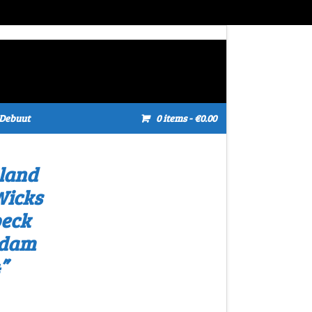
Debuut
0 items
- €0.00
 land
Wicks
beck
sdam
”