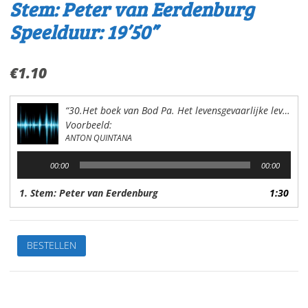
Stem: Peter van Eerdenburg
Speelduur: 19’50”
€
1.10
“30.Het boek van Bod Pa. Het levensgevaarlijke leven”
Voorbeeld:
ANTON QUINTANA
Audiospeler
00:00
00:00
1. Stem: Peter van Eerdenburg
1:30
30.Het
BESTELLEN
boek
van
Bod
PaHet