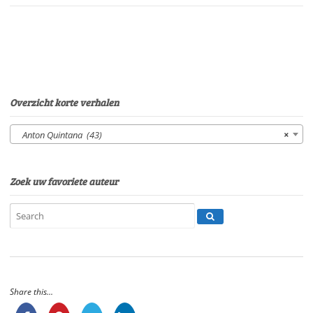
levensgevaarlijke
levenVan:
Anton
QuintanaStem:
Peter
van
EerdenburgSpeelduur:
Overzicht korte verhalen
19'50"
aantal
Anton Quintana (43)
×
Zoek uw favoriete auteur
Share this...