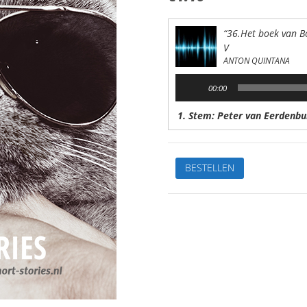
“36.Het boek van Bo
V
ANTON QUINTANA
Audiospeler
00:00
1. Stem: Peter van Eerdenbu
36.Het
BESTELLEN
boek
van
Bod
PaEen
witte
nachtVan:
Anton
QuintanaStem:
Peter