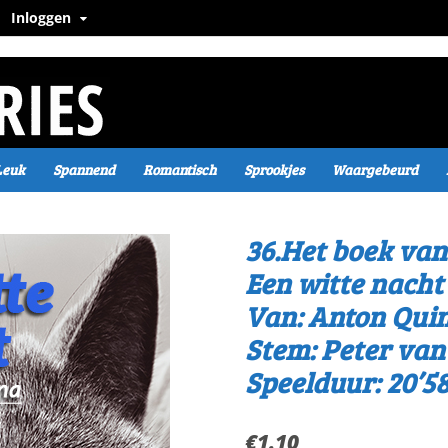
Inloggen
Leuk
Spannend
Romantisch
Sprookjes
Waargebeurd
36.Het boek van
Een witte nacht
Van: Anton Qui
Stem: Peter va
Speelduur: 20’58
€
1.10