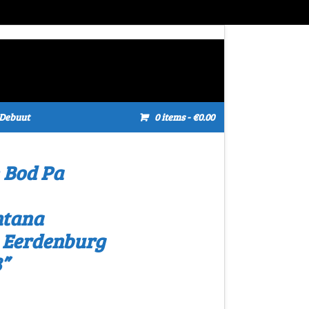
Debuut
0 items
- €0.00
 Bod Pa
ntana
n Eerdenburg
”