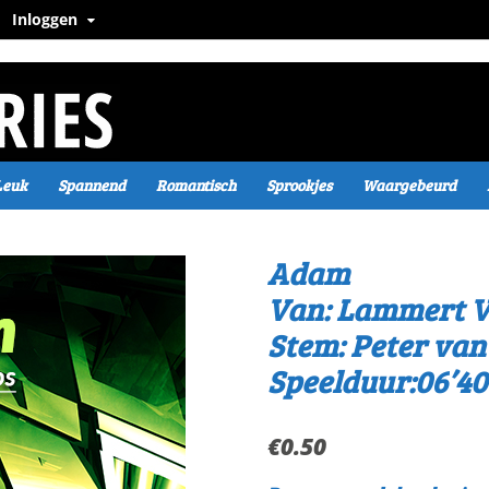
Inloggen
Leuk
Spannend
Romantisch
Sprookjes
Waargebeurd
Adam
Van: Lammert V
Stem: Peter va
Speelduur:06’40
€
0.50