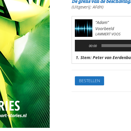
De grens van de beschaving
(Uitgeverij: AFdH)
“Adam”
Voorbeeld
LAMMERT VOOS
Audiospeler
00:00
1. Stem: Peter van Eerdenbu
AdamVan:
BESTELLEN
Lammert
VoosStem:
Peter
van
EerdenburgSpeelduur:06'40"
aantal