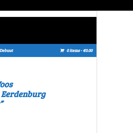
Debuut
0 items
- €0.00
oos
n Eerdenburg
”