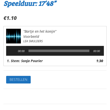
Speelduur: 17’48”
€
1.10
“Bartje en het konijn”
Voorbeeld
LEA SMULDERS
Audiospeler
00:00
00:00
1. Stem: Sonja Pourier
1:30
Bartje
BESTELLEN
en
het
konijnVan:Lea
SmuldersStem:
Sonja
PourierSpeelduur: