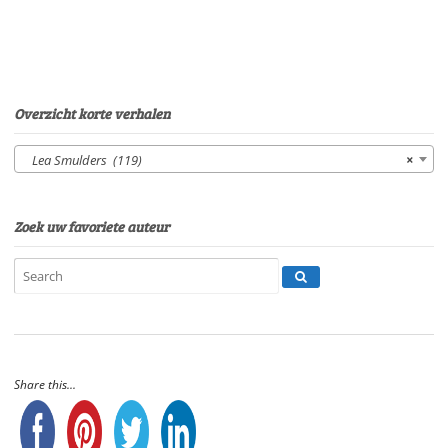
17'48"
aantal
Overzicht korte verhalen
Lea Smulders (119)
×
Zoek uw favoriete auteur
Share this...