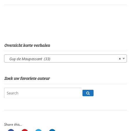
Eltjo
HerderSpeelduur:
10'24"
aantal
Overzicht korte verhalen
Guy de Maupassant (33)
×
Zoek uw favoriete auteur
Share this...