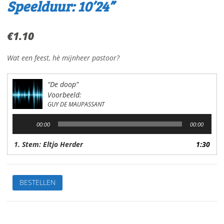
Speelduur: 10’24”
€
1.10
Wat een feest, hè mijnheer pastoor?
“De doop”
Voorbeeld:
GUY DE MAUPASSANT
Audiospeler
00:00
00:00
1. Stem: Eltjo Herder
1:30
De
BESTELLEN
doopVan:
Guy
de
MaupassantStem: