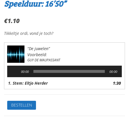
Speelduur: 16’50”
€
1.10
Tikkeltje ordi, vond je toch?
“De juwelen”
Voorbeeld:
GUY DE MAUPASSANT
Audiospeler
00:00
00:00
1. Stem: Eltjo Herder
1:30
De
BESTELLEN
juwelenVan:
Guy
de
MaupassantStem: