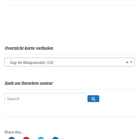
Eltjo
HerderSpeelduur:
16'50"
aantal
Overzicht korte verhalen
Guy de Maupassant (33)
×
Zoek uw favoriete auteur
Share this...