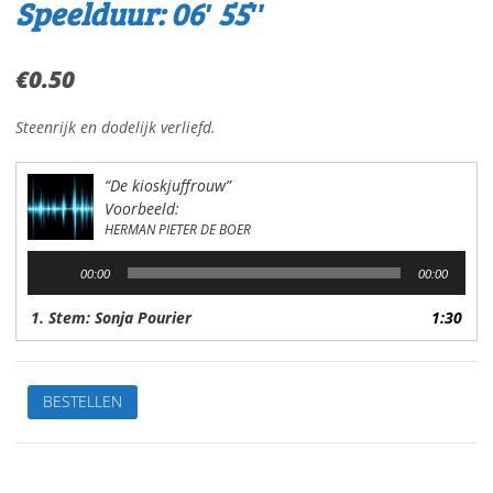
Speelduur: 06′ 55″
€
0.50
Steenrijk en dodelijk verliefd.
“De kioskjuffrouw”
Voorbeeld:
HERMAN PIETER DE BOER
Audiospeler
00:00
00:00
1. Stem: Sonja Pourier
1:30
De
BESTELLEN
kioskjuffrouwVan:
H.P.
de
BoerStem: