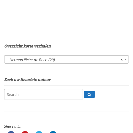
Sonja
PourierSpeelduur:
06'
55"
aantal
Overzicht korte verhalen
Herman Pieter de Boer (29)
×
Zoek uw favoriete auteur
Share this...