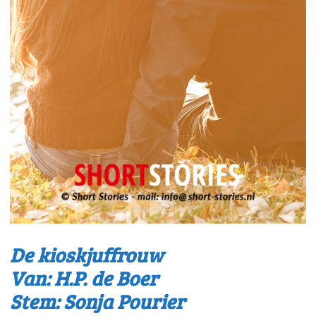
De kioskjuffrouw
Van: H.P. de Boer
Stem: Sonja Pourier