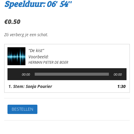
Speelduur: 06′ 54″
€
0.50
Zó verberg je een schat.
“De kist”
Voorbeeld:
HERMAN PIETER DE BOER
Audiospeler
00:00
00:00
1. Stem: Sonja Pourier
1:30
De
BESTELLEN
kistVan:
H.P.
de
BoerStem: