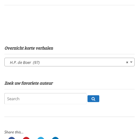
Sonja
PourierSpeelduur:
06'
54"
aantal
Overzicht korte verhalen
H.P. de Boer (97)
×
Zoek uw favoriete auteur
Share this...