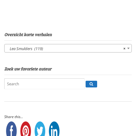
HerderSpeelduur:
09'27"
aantal
Overzicht korte verhalen
Lea Smulders (119)
×
Zoek uw favoriete auteur
Share this...