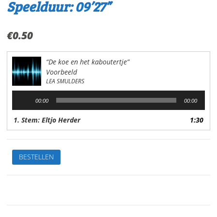
Speelduur: 09’27”
€
0.50
“De koe en het kaboutertje”
Voorbeeld
LEA SMULDERS
Audiospeler
00:00
00:00
1. Stem: Eltjo Herder
1:30
De
BESTELLEN
koe
en
het
kaboutertjeVan:Lea
SmuldersStem:
Eltjo