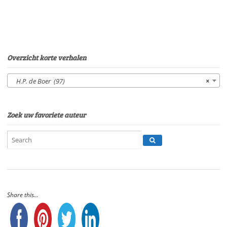
PourierSpeelduur:
16'54"
aantal
Overzicht korte verhalen
H.P. de Boer (97)
×
Zoek uw favoriete auteur
Share this...