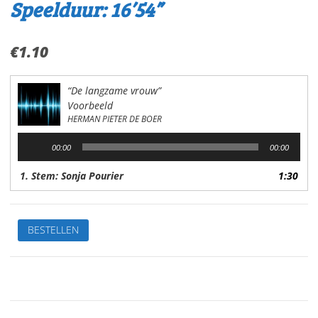
Speelduur: 16’54”
€
1.10
“De langzame vrouw”
Voorbeeld
HERMAN PIETER DE BOER
Audiospeler
00:00
00:00
1. Stem: Sonja Pourier
1:30
De
BESTELLEN
langzame
vrouwVan:
H.P.
de
BoerStem:
Sonja