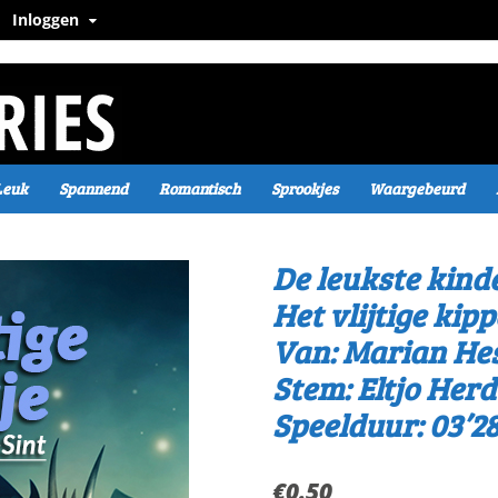
Inloggen
Leuk
Spannend
Romantisch
Sprookjes
Waargebeurd
De leukste kind
Het vlijtige kipp
Van: Marian Hes
Stem: Eltjo Herd
Speelduur: 03’28
€
0.50