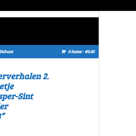
Debuut
0 items
- €0.00
erverhalen 2.
etje
per-Sint
er
”