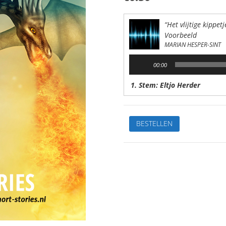
“Het vlijtige kippetj
Voorbeeld
MARIAN HESPER-SINT
Audiospeler
00:00
1. Stem: Eltjo Herder
De
BESTELLEN
leukste
kinderverhalen
2.Het
vlijtige
kippetjeVan:
Marian
Hesper-
SintStem:
Eltjo