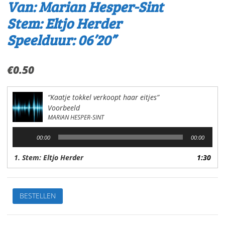
Van: Marian Hesper-Sint
Stem: Eltjo Herder
Speelduur: 06’20”
€
0.50
“Kaatje tokkel verkoopt haar eitjes”
Voorbeeld
MARIAN HESPER-SINT
Audiospeler
00:00
00:00
1. Stem: Eltjo Herder
1:30
De
BESTELLEN
leukste
kinderverhalen
2.Kaatje