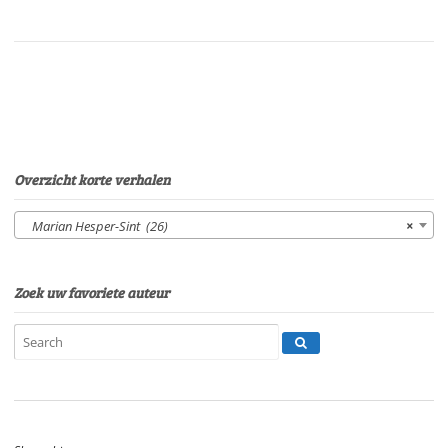
tokkel
verkoopt
haar
eitjesVan:
Marian
Hesper-
SintStem:
Eltjo
Overzicht korte verhalen
HerderSpeelduur:
06'20"
Marian Hesper-Sint (26)
×
aantal
Zoek uw favoriete auteur