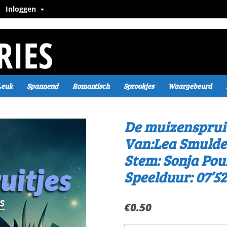
Inloggen
Leuk
Spannend
Romantisch
Sprookjes
Waargebeurd
De muizensprui
Van:Lea Smulde
Stem: Sonja Pou
Speelduur: 07’52
€
0.50