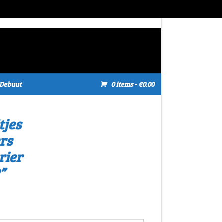
Debuut
0 items
- €0.00
tjes
rs
rier
”