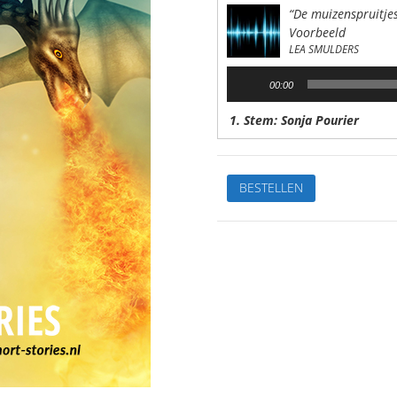
“De muizenspruitje
Voorbeeld
LEA SMULDERS
Audiospeler
00:00
1. Stem: Sonja Pourier
De
BESTELLEN
muizenspruitjesVan:Lea
SmuldersStem:
Sonja
PourierSpeelduur:
07'52"
aantal