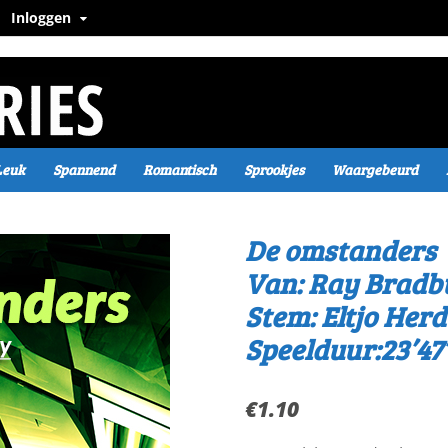
Inloggen
Leuk
Spannend
Romantisch
Sprookjes
Waargebeurd
De omstanders
Van: Ray Bradb
Stem: Eltjo Herd
Speelduur:23’47
€
1.10