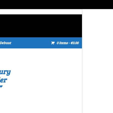
Debuut
0 items
- €0.00
ury
er
”