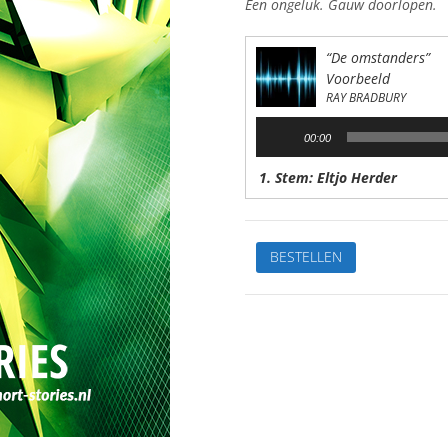
Een ongeluk. Gauw doorlopen.
“De omstanders”
Voorbeeld
RAY BRADBURY
Audiospeler
00:00
1. Stem: Eltjo Herder
De
BESTELLEN
omstandersVan:
Ray
BradburyStem:
Eltjo
HerderSpeelduur:23'47"
aantal