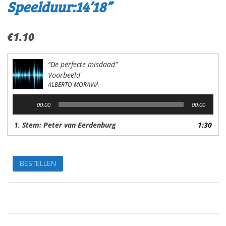
Speelduur:14’18”
€
1.10
“De perfecte misdaad”
Voorbeeld
ALBERTO MORAVIA
Audiospeler
00:00
00:00
1. Stem: Peter van Eerdenburg
1:30
De
BESTELLEN
perfecte
misdaadVan:
Alberto
MoraviaStem:
Peter
van