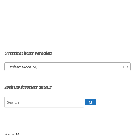
Ben
MaasdamSpeelduur:
28'
41"
aantal
Overzicht korte verhalen
Robert Bloch (4)
×
Zoek uw favoriete auteur
Share this...