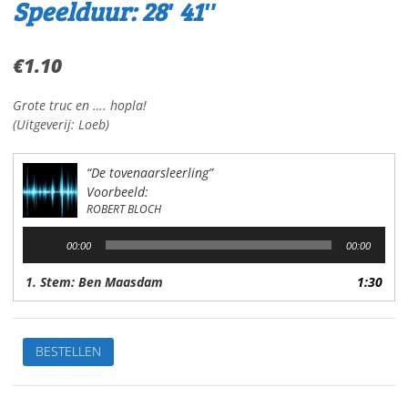
Speelduur: 28′ 41″
€
1.10
Grote truc en …. hopla!
(Uitgeverij: Loeb)
“De tovenaarsleerling”
Voorbeeld:
ROBERT BLOCH
Audiospeler
00:00
00:00
1. Stem: Ben Maasdam
1:30
De
BESTELLEN
tovenaarsleerlingVan:
Robert
BlochStem: