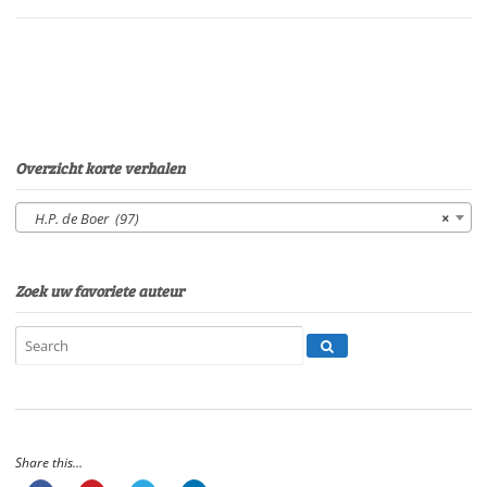
de
BoerStem:
Sonja
PourierSpeelduur:
04'33"
aantal
Overzicht korte verhalen
H.P. de Boer (97)
×
Zoek uw favoriete auteur
Share this...