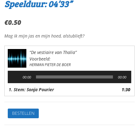
Speelduur: 04’33”
€
0.50
Mag ik mijn jas en mijn hoed, alstublieft?
“De vestiaire van Thalia”
Voorbeeld:
HERMAN PIETER DE BOER
Audiospeler
00:00
00:00
1. Stem: Sonja Pourier
1:30
De
BESTELLEN
vestiaire
van
ThaliaVan:
H.P.