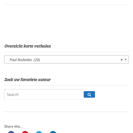
Gerard
LodderSpeelduur:
45'54"
aantal
Overzicht korte verhalen
Paul Rodenko (20)
×
Zoek uw favoriete auteur
Share this...