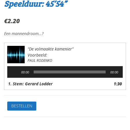
Speelduur: 45’54”
€
2.20
Een mannendroom…?
“De volmaakte kamenier”
Voorbeeld:
PAUL RODENKO
Audiospeler
00:00
00:00
1. Stem: Gerard Lodder
1:30
De
BESTELLEN
volmaakte
kamenierVan:
Paul
RodenkoStem: