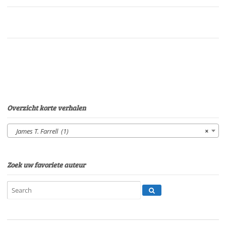
van
eenAmerikaans
levenVan:
James
T.
FarrellStem:
Eltjo
HerderSpeelduur:27'29"
aantal
Overzicht korte verhalen
James T. Farrell (1)
×
Zoek uw favoriete auteur