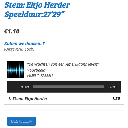
Stem: Eltjo Herder
Speelduur:27’29”
€
1.10
Zullen we dansen..?
(Uitgeverij: Loeb)
“De vruchten van een Amerikaans leven”
Voorbeeld
JAMES T. FARRELL
Audiospeler
00:00
00:00
1. Stem: Eltjo Herder
1:30
De
BESTELLEN
vruchten