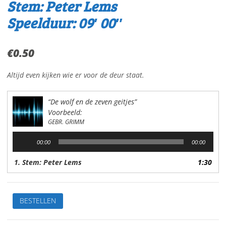
Stem: Peter Lems
Speelduur: 09′ 00″
€
0.50
Altijd even kijken wie er voor de deur staat.
“De wolf en de zeven geitjes”
Voorbeeld:
GEBR. GRIMM
Audiospeler
00:00
00:00
1. Stem: Peter Lems
1:30
De
BESTELLEN
wolfen
de