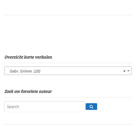
zeven
geitjesVan:
Gebr.
GrimmStem:
Peter
LemsSpeelduur:
09'
00"
aantal
Overzicht korte verhalen
Gebr. Grimm (20)
×
Zoek uw favoriete auteur