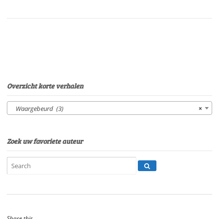
Gerard
LodderSpeelduur:
31'02"
aantal
Overzicht korte verhalen
Waargebeurd (3)
×
Zoek uw favoriete auteur
Share this...