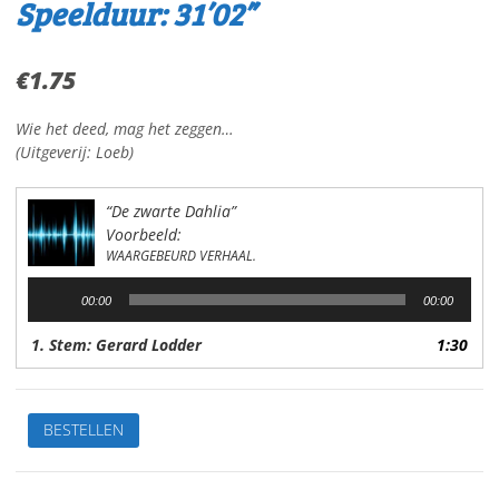
Speelduur: 31’02”
€
1.75
Wie het deed, mag het zeggen…
(Uitgeverij: Loeb)
“De zwarte Dahlia”
Voorbeeld:
WAARGEBEURD VERHAAL.
Audiospeler
00:00
00:00
1. Stem: Gerard Lodder
1:30
De
BESTELLEN
zwarte
DahliaWaargebeurd
verhaalStem: