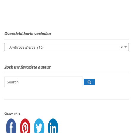
van
EerdenburgSpeelduur:
25'03"
aantal
Overzicht korte verhalen
Ambroce Bierce (16)
×
Zoek uw favoriete auteur
Share this...