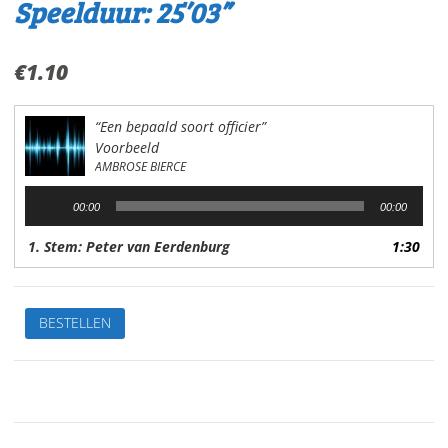
Speelduur: 25’03”
€
1.10
“Een bepaald soort officier”
Voorbeeld
AMBROSE BIERCE
Audiospeler
00:00
00:00
1. Stem: Peter van Eerdenburg
1:30
Een
BESTELLEN
bepaald
soort
officierVan:
Ambrose
BierceStem:
Peter