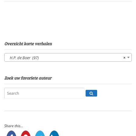
Eltjo
HerderSpeelduur:
02'42"
aantal
Overzicht korte verhalen
H.P. de Boer (97)
×
Zoek uw favoriete auteur
Share this...