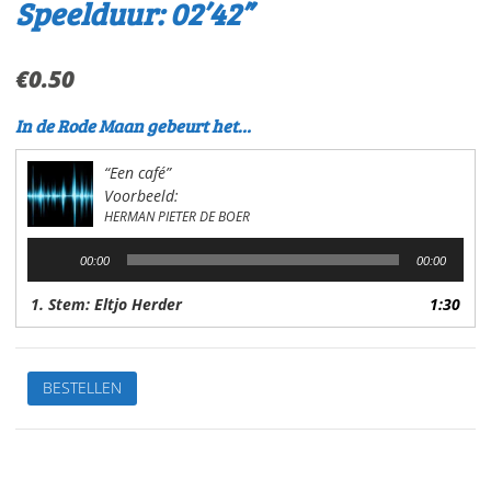
Speelduur: 02’42”
€
0.50
In de Rode Maan gebeurt het…
“Een café”
Voorbeeld:
HERMAN PIETER DE BOER
Audiospeler
00:00
00:00
1. Stem: Eltjo Herder
1:30
Een
BESTELLEN
caféVan:
H.P.
de
BoerStem: