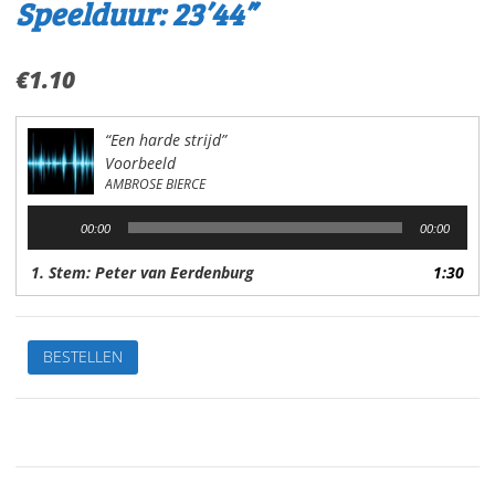
Speelduur: 23’44”
€
1.10
“Een harde strijd”
Voorbeeld
AMBROSE BIERCE
Audiospeler
00:00
00:00
1. Stem: Peter van Eerdenburg
1:30
Een
BESTELLEN
harde
strijdVan:
Ambrose
BierceStem:
Peter
van