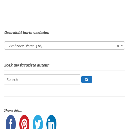
EerdenburgSpeelduur:
23'44"
aantal
Overzicht korte verhalen
Ambroce Bierce (16)
×
Zoek uw favoriete auteur
Share this...