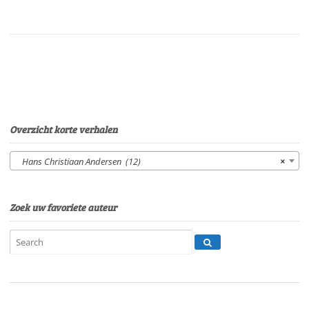
deugdeVan:
H.C.
AndersenStem:
Sophie
VergeerSpeelduur:
21'
58"
aantal
Overzicht korte verhalen
Hans Christiaan Andersen (12)
×
Zoek uw favoriete auteur