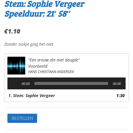
Stem: Sophie Vergeer
Speelduur: 21′ 58″
€
1.10
Zonder slokje ging het niet.
“Een vrouw die niet deugde”
Voorbeeld:
HANS CHRISTIAAN ANDERSEN
Audiospeler
00:00
00:00
1. Stem: Sophie Vergeer
1:30
De
BESTELLEN
vrouwdie
niet