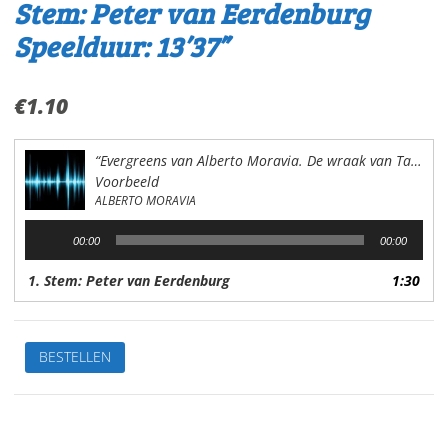
Stem: Peter van Eerdenburg
Speelduur: 13’37”
€
1.10
“Evergreens van Alberto Moravia. De wraak van Tarzan”
Voorbeeld
ALBERTO MORAVIA
Audiospeler
00:00
00:00
1. Stem: Peter van Eerdenburg
1:30
Evergreens
BESTELLEN
van
Alberto
MoraviaDe
wraak