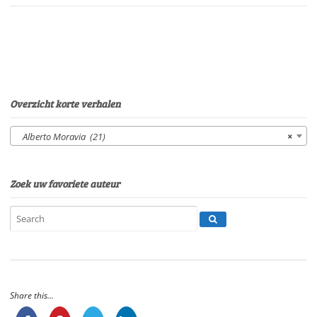
van
TarzanVan:
Alberto
MoraviaStem:
Peter
van
EerdenburgSpeelduur:
Overzicht korte verhalen
13'37"
aantal
Alberto Moravia (21)
×
Zoek uw favoriete auteur
Share this...