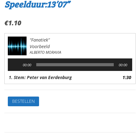
Speelduur:13’07”
€
1.10
“Fanatiek”
Voorbeeld
ALBERTO MORAVIA
Audiospeler
00:00
00:00
1. Stem: Peter van Eerdenburg
1:30
FanatiekVan:
BESTELLEN
Alberto
MoraviaStem:
Peter
van
EerdenburgSpeelduur:13'07"
aantal