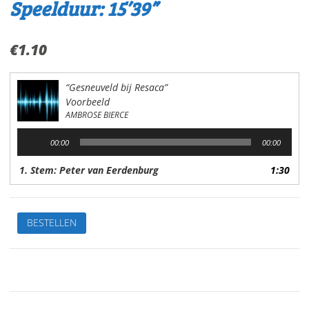
Speelduur: 15’39”
€
1.10
“Gesneuveld bij Resaca”
Voorbeeld
AMBROSE BIERCE
Audiospeler
00:00
00:00
1. Stem: Peter van Eerdenburg
1:30
Gesneuveld
BESTELLEN
bij
ResacaVan:
Ambrose
BierceStem:
Peter
van