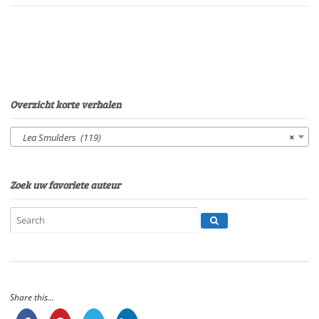
Sonja
PourierSpeelduur:
11'35"
aantal
Overzicht korte verhalen
Lea Smulders (119)
×
Zoek uw favoriete auteur
Share this...