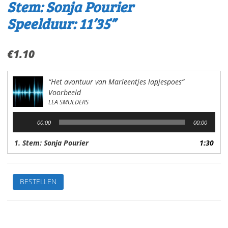
Stem: Sonja Pourier
Speelduur: 11’35”
€
1.10
“Het avontuur van Marleentjes lapjespoes”
Voorbeeld
LEA SMULDERS
Audiospeler
00:00
00:00
1. Stem: Sonja Pourier
1:30
Het
BESTELLEN
avontuur
vanMarleentjes
lapjespoesVan:Lea
SmuldersStem: