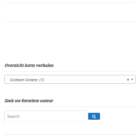
vanhet
feestjeVan:
Graham
GreeneStem:
M.
VerschuurenSpeelduur:
31'08"
aantal
Overzicht korte verhalen
Graham Greene (1)
×
Zoek uw favoriete auteur