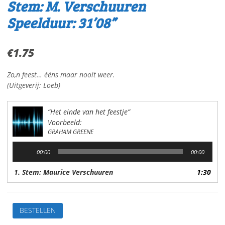
Stem: M. Verschuuren
Speelduur: 31’08”
€
1.75
Zo,n feest… ééns maar nooit weer.
(Uitgeverij: Loeb)
“Het einde van het feestje”
Voorbeeld:
GRAHAM GREENE
Audiospeler
00:00
00:00
1. Stem: Maurice Verschuuren
1:30
Het
BESTELLEN
einde