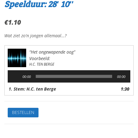
Speelduur: 28′ 10″
€
1.10
Wat ziet zo'n jongen allemaal…?
“Het ongewapende oog”
Voorbeeld:
H.C. TEN BERGE
Audiospeler
00:00
00:00
1. Stem: H.C. ten Berge
1:30
Het
BESTELLEN
ongewapende
oogVan:
H.C.
ten