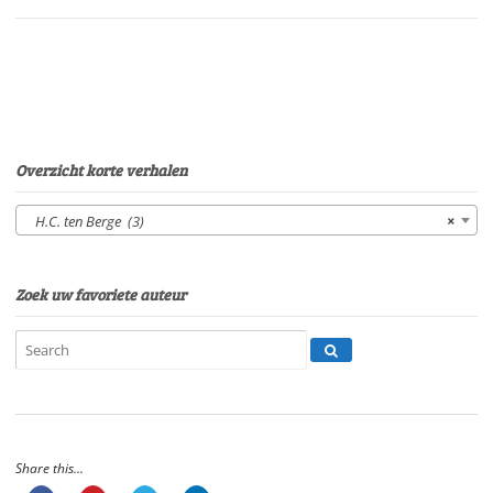
BergeStem:
H.C.
ten
BergeSpeelduur:
28'
10"
aantal
Overzicht korte verhalen
H.C. ten Berge (3)
×
Zoek uw favoriete auteur
Share this...