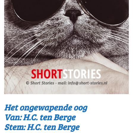
Het ongewapende oog
Van: H.C. ten Berge
Stem: H.C. ten Berge