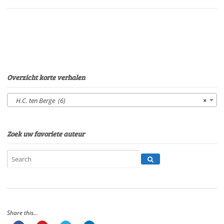
BergeStem:
H.C.
ten
BergeSpeelduur:
28'
10"
aantal
Overzicht korte verhalen
H.C. ten Berge (6)
×
Zoek uw favoriete auteur
Share this...