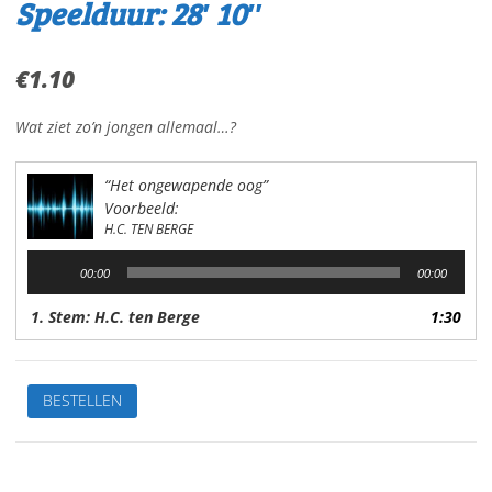
Speelduur: 28′ 10″
€
1.10
Wat ziet zo’n jongen allemaal…?
“Het ongewapende oog”
Voorbeeld:
H.C. TEN BERGE
Audiospeler
00:00
00:00
1. Stem: H.C. ten Berge
1:30
Het
BESTELLEN
ongewapende
oogVan:
H.C.
ten