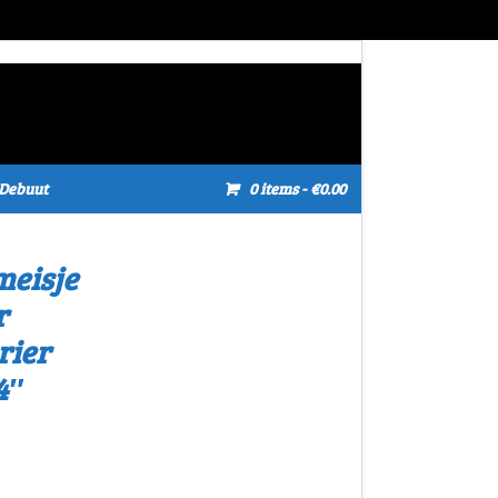
Debuut
0 items
- €0.00
eisje
r
rier
4″