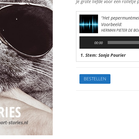
Je grote liefde voor een rolletje
“Het pepermuntmei
Voorbeeld:
HERMAN PIETER DE BO
Audiospeler
00:00
1. Stem: Sonja Pourier
Het
BESTELLEN
pepermuntmeisjeVan:
H.P.
de
BoerStem:
Sonja
PourierSpeelduur:
18'
54"
aantal