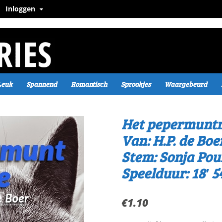
Inloggen
Leuk
Spannend
Romantisch
Sprookjes
Waargebeurd
Het pepermuntm
Van: H.P. de Boe
Stem: Sonja Pou
Speelduur: 18′ 5
€
1.10