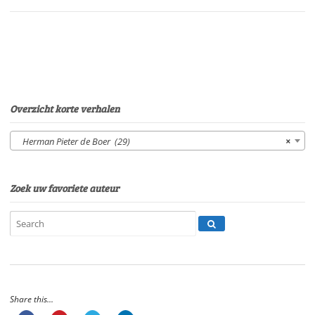
Sonja
PourierSpeelduur:
18'
54"
aantal
Overzicht korte verhalen
Herman Pieter de Boer (29)
×
Zoek uw favoriete auteur
Share this...