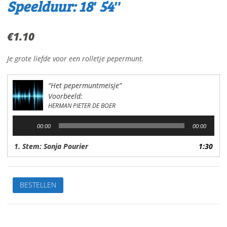
Speelduur: 18′ 54″
€
1.10
Je grote liefde voor een rolletje pepermunt.
“Het pepermuntmeisje”
Voorbeeld:
HERMAN PIETER DE BOER
Audiospeler
00:00
00:00
1. Stem: Sonja Pourier
1:30
Het
BESTELLEN
pepermuntmeisjeVan:
H.P.
de
BoerStem: