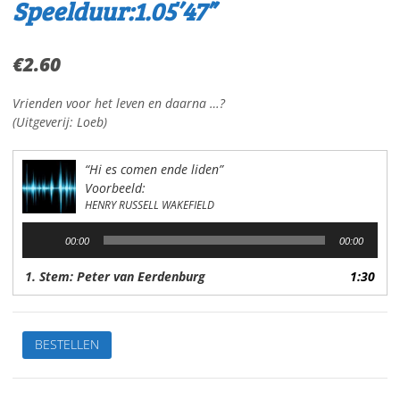
Speelduur:1.05’47”
€
2.60
Vrienden voor het leven en daarna …?
(Uitgeverij: Loeb)
“Hi es comen ende liden”
Voorbeeld:
HENRY RUSSELL WAKEFIELD
Audiospeler
00:00
00:00
1. Stem: Peter van Eerdenburg
1:30
Hi
BESTELLEN
es
comen
ende