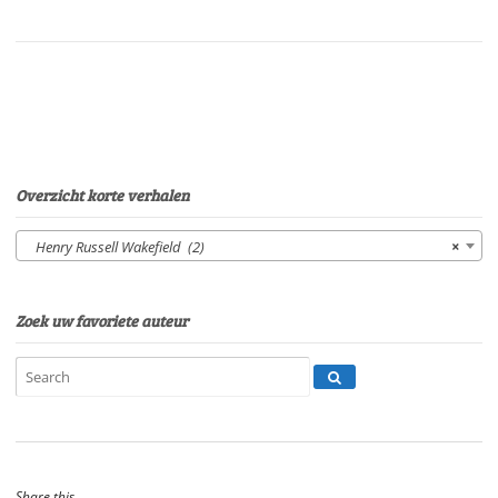
lidenVan:
Henry
R.
WakefieldStem:
P.
van
EerdenburgSpeelduur:1.05'47"
aantal
Overzicht korte verhalen
Henry Russell Wakefield (2)
×
Zoek uw favoriete auteur
Share this...