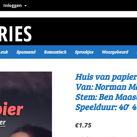
Inloggen
Leuk
Spannend
Romantisch
Sprookjes
Waargebeurd
Huis van papier
Van: Norman Ma
Stem: Ben Maa
Speelduur: 40′ 4
€
1.75