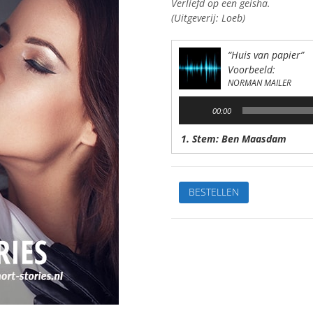
Verliefd op een geisha.
(Uitgeverij: Loeb)
“Huis van papier”
Voorbeeld:
NORMAN MAILER
Audiospeler
00:00
1. Stem: Ben Maasdam
Huis
BESTELLEN
van
papierVan:
Norman
MailerStem:
Ben
MaasdamSpeelduur:
40'
46"