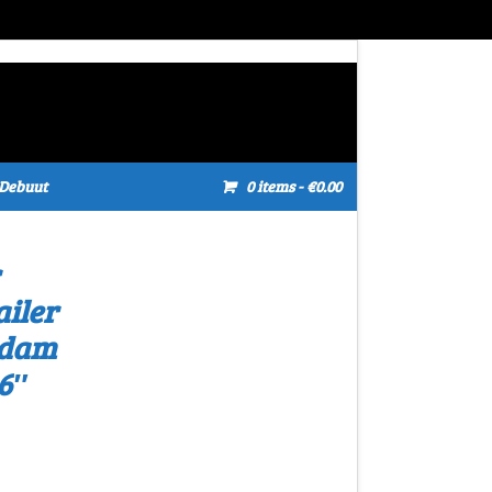
Debuut
0 items
- €0.00
iler
sdam
6″